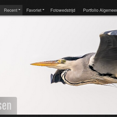
Recent
Favoriet
Fotowedstrijd
Portfolio Algemee
sen